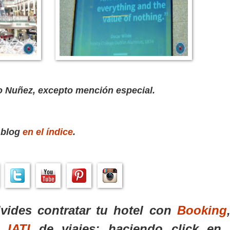
o Nuñez, excepto mención especial.
l blog
en el índice
.
lvides contratar tu hotel con
Booking
o
IATI
de viajes; haciendo click en 