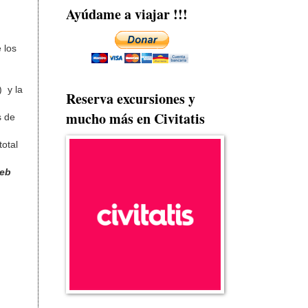
Ayúdame a viajar !!!
 los
) y la
Reserva excursiones y
mucho más en Civitatis
s de
total
web