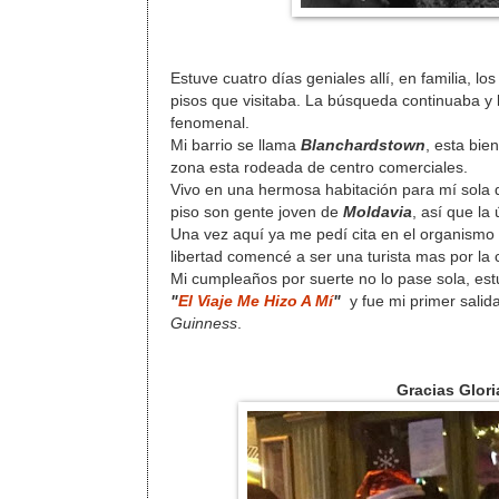
Estuve cuatro días geniales allí, en familia, l
pisos que visitaba. La búsqueda continuaba y 
fenomenal.
Mi barrio se llama
Blanchardstown
, esta bie
zona esta rodeada de centro comerciales.
Vivo en una hermosa habitación para mí sola q
piso son gente joven de
Moldavia
, así que l
Una vez aquí ya me pedí cita en el organismo 
libertad comencé a ser una turista mas por la
Mi cumpleaños por suerte no lo pase sola, e
"
El Viaje Me Hizo A Mí
"
y fue mi primer salid
Guinness
.
Gracias Glor