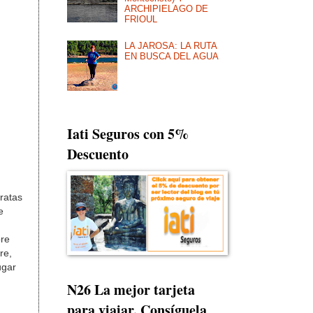
ARCHIPIELAGO DE
FRIOUL
LA JAROSA: LA RUTA
EN BUSCA DEL AGUA
Iati Seguros con 5%
Descuento
ratas
e
bre
re,
ugar
N26 La mejor tarjeta
para viajar. Consíguela