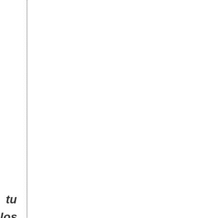
, tu
los