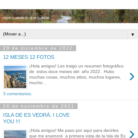
▼
29 de diciembre de 2022
12 MESES 12 FOTOS
¡Hola amigos! Les traigo un resumen fotográfico
›
de estos doce meses del año 2022. Hubo
muchas cosas, muchos sitios, muchos lugares,
mucho...
3 comentarios:
24 de noviembre de 2021
ISLA DE ES VEDRÁ, I LOVE
YOU !!!
›
¡Hola amigos! Me paso por aquí para decirles
que me enamoré a primera vista de la Isla de Es