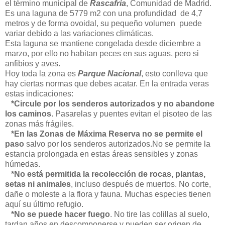
el término municipal de
Rascafría
, Comunidad de Madrid.
Es una laguna de 5779 m2 con una profundidad de 4,7
metros y de forma ovoidal, su pequeño volumen puede
variar debido a las variaciones climáticas.
Esta laguna se mantiene congelada desde diciembre a
marzo, por ello no habitan peces en sus aguas, pero si
anfibios y aves.
Hoy toda la zona es
Parque Nacional
, esto conlleva que
hay ciertas normas que debes acatar. En la entrada veras
estas indicaciones:
*Circule por los senderos autorizados y no abandone
los caminos
.
Pasarelas y puentes evitan el pisoteo de las
zonas más frágiles.
*En las Zonas de Máxima Reserva no se permite el
paso
salvo por los senderos autorizados.
No se permite la
estancia prolongada en estas áreas sensibles y zonas
húmedas.
*No está permitida la recolección de rocas, plantas,
setas ni animales
, incluso después de muertos.
No corte,
dañe o moleste a la flora y fauna. Muchas especies tienen
aquí su último refugio.
*No se puede hacer fuego
. No tire las colillas al suelo,
tardan años en descomponerse y pueden ser origen de