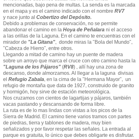
mencionadas, bajo pena de multas. La senda es la marcada
en el mapa y es el camino indicado con el nombre
RV7
y
nace junto al
Cobertizo del Depósito.
Debido a problemas de conservación, no se
permite
abandonar el camino en la
Hoya de Peñalara
ni el acceso
a las orillas de la
Laguna.
En el camino te encuentras con el
mirador de
"La Gitana"
, donde miras la "Bola del Mundo",
"Cabeza de Hierro", entre otros.
Llegando a mitad de camino hay un puente de madera
sobre un arroyo que marca el cruce con otro camino hasta la
"Laguna de los Pájaros"
(
RV8
) , allí hay una zona de
descanso, donde almorzamos. Al llegar a la laguna divisas
el
Refugio Zabala
, en la cima de la "Hermana Mayor", un
refugio de montaña que data de 1927, construido de granito
y hormigón, hoy sirve de estación meteorológica.
Nos cruzamos con cientos de lagartijas y pájaros, también
vacas pastando y descansando de forma libre.
La ruta es de lo mas lindas con vistas a los picos de la
Sierra de Madrid. El camino tiene varios tramos con partes
de piedras, tierra y tablones de madera, muy bien
señalizados y por favor respetar las señales. La entrada al
parque es gratuita, lo único que debes obligarte es disfrutar.