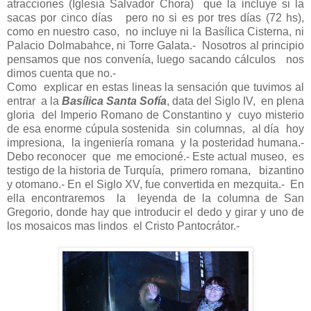
atracciones (Iglesia Salvador Chora) que la incluye si la
sacas por cinco días pero no si es por tres días (72 hs),
como en nuestro caso, no incluye ni la Basílica Cisterna, ni
Palacio Dolmabahce, ni Torre Galata.- Nosotros al principio
pensamos que nos convenía, luego sacando cálculos nos
dimos cuenta que no.-
Como explicar en estas lineas la sensación que tuvimos al
entrar a la
Basílica Santa Sofía
, data del Siglo IV, en plena
gloria del Imperio Romano de Constantino y cuyo misterio
de esa enorme cúpula sostenida sin columnas, al día hoy
impresiona, la ingeniería romana y la posteridad humana.-
Debo reconocer que me emocioné.- Este actual museo, es
testigo de la historia de Turquía, primero romana, bizantino
y otomano.- En el Siglo XV, fue convertida en mezquita.- En
ella encontraremos la leyenda de la columna de San
Gregorio, donde hay que introducir el dedo y girar y uno de
los mosaicos mas lindos el Cristo Pantocrátor.-