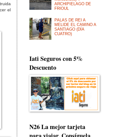
truida
ARCHIPIELAGO DE
FRIOUL
er el
PALAS DE REI A
MELIDE EL CAMINO A
SANTIAGO (DÍA
CUATRO)
Iati Seguros con 5%
Descuento
N26 La mejor tarjeta
para viajar. Consíguela