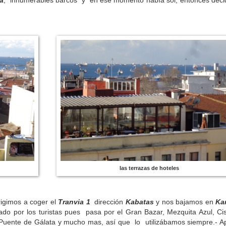
a
, innumerables barcos y en ese momento había sol, entonces dec
las terrazas de hoteles
rigimos a coger el
Tranvia 1
dirección
Kabatas
y nos bajamos en
Ka
zado por los turistas pues pasa por el Gran Bazar, Mezquita Azul, Ci
s, Puente de Gálata y mucho mas, así que lo utilizábamos siempre.- 