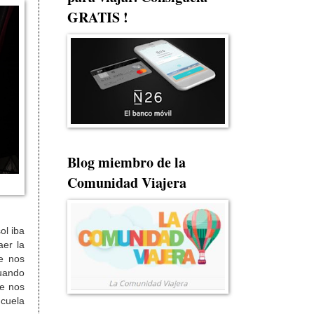
GRATIS !
Blog miembro de la
Comunidad Viajera
ol iba
aer la
e nos
cuando
ue nos
 cuela