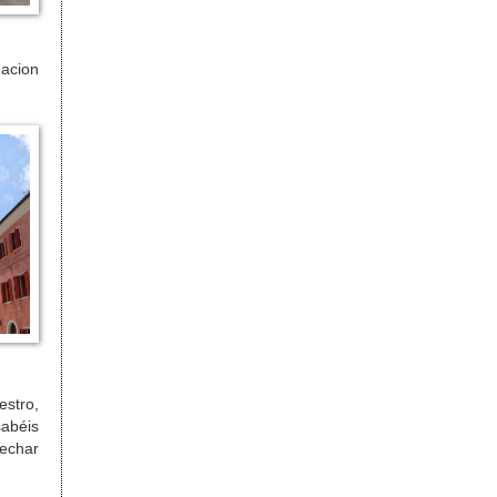
nacion
estro,
sabéis
vechar