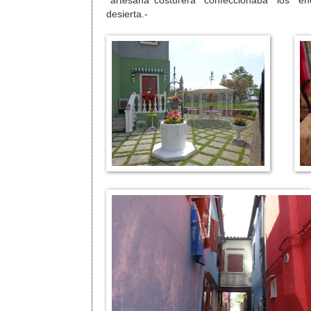
artesana costurera confeccionaba los en
desierta.-