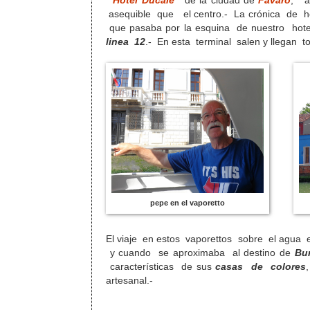
Hotel Ducale
de la ciudad de
Favaro
, a
asequible que el centro.- La crónica de 
que pasaba por la esquina de nuestro ho
linea 12
.- En esta terminal salen y llegan t
pepe en el vaporetto
El viaje en estos vaporettos sobre el agua es
y cuando se aproximaba al destino de
Bu
características de sus
casas de colores
artesanal.-