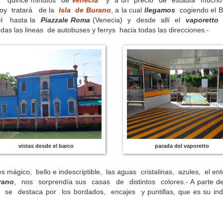
 quince minutos de
Venecia
y a un precio de estadía much
hoy tratará de la
Isla de Burano
, a la cual
llegamos
cogiendo el B
tel hasta la
Piazzale Roma
(Venecia) y desde allí el
vaporetto 
odas las lineas de autobuses y ferrys hacia todas las direcciones.-
vistas desde el barco
parada del vaporetto
 mágico, bello e indescriptible, las aguas cristalinas, azules, el e
rano
, nos sorprendía sus casas de distintos colores.- A parte de
, se destaca por los bordados, encajes y puntillas, que es su ind