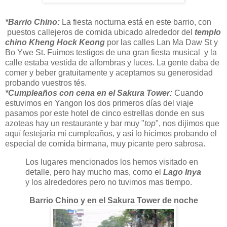
*Barrio Chino:
La fiesta nocturna está en este barrio, con
puestos callejeros de comida ubicado alrededor del
templo
chino Kheng Hock Keong
por las calles Lan Ma Daw St y
Bo Ywe St. Fuimos testigos de una gran fiesta musical y la
calle estaba vestida de alfombras y luces. La gente daba de
comer y beber gratuitamente y aceptamos su generosidad
probando vuestros tés.
*Cumpleaños con cena en el Sakura Tower:
Cuando
estuvimos en Yangon los dos primeros días del viaje
pasamos por este hotel de cinco estrellas donde en sus
azoteas hay un restaurante y bar muy "
top
", nos dijimos que
aquí festejaría mi cumpleaños, y así lo hicimos probando el
especial de comida birmana, muy picante pero sabrosa.
Los lugares mencionados los hemos visitado en
detalle, pero hay mucho mas, como el
Lago Inya
y los alrededores pero no tuvimos mas tiempo.
Barrio Chino y en el Sakura Tower de noche