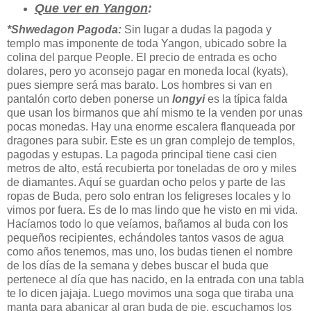
Que ver en Yangon
:
*Shwedagon Pagoda:
Sin lugar a dudas la pagoda y
templo mas imponente de toda Yangon, ubicado sobre la
colina del parque People. El precio de entrada es ocho
dolares, pero yo aconsejo pagar en moneda local (kyats),
pues siempre será mas barato. Los hombres si van en
pantalón corto deben ponerse un
longyi
es la típica falda
que usan los birmanos que ahí mismo te la venden por unas
pocas monedas. Hay una enorme escalera flanqueada por
dragones para subir. Este es un gran complejo de templos,
pagodas y estupas. La pagoda principal tiene casi cien
metros de alto, está recubierta por toneladas de oro y miles
de diamantes. Aquí se guardan ocho pelos y parte de las
ropas de Buda, pero solo entran los feligreses locales y lo
vimos por fuera. Es de lo mas lindo que he visto en mi vida.
Hacíamos todo lo que veíamos, bañamos al buda con los
pequeños recipientes, echándoles tantos vasos de agua
como años tenemos, mas uno, los budas tienen el nombre
de los días de la semana y debes buscar el buda que
pertenece al día que has nacido, en la entrada con una tabla
te lo dicen jajaja. Luego movimos una soga que tiraba una
manta para abanicar al gran buda de pie, escuchamos los