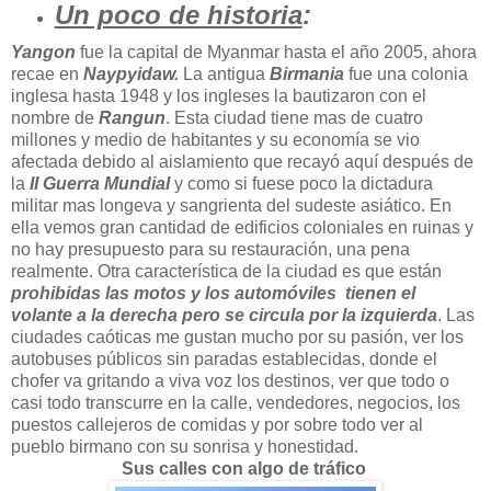
Un poco de historia
:
Yangon
fue la capital de Myanmar hasta el año 2005, ahora
recae en
Naypyidaw.
La antigua
Birmania
fue una colonia
inglesa hasta 1948 y los ingleses la bautizaron con el
nombre de
Rangun
. Esta ciudad tiene mas de cuatro
millones y medio de habitantes y su economía se vio
afectada debido al aislamiento que recayó aquí después de
la
II Guerra Mundial
y como si fuese poco la dictadura
militar mas longeva y sangrienta del sudeste asiático. En
ella vemos gran cantidad de edificios coloniales en ruinas y
no hay presupuesto para su restauración, una pena
realmente. Otra característica de la ciudad es que están
prohibidas las motos y los automóviles tienen el
volante a la derecha pero se circula por la izquierda
.
Las
ciudades caóticas me gustan mucho por su pasión, ver los
autobuses públicos sin paradas establecidas, donde el
chofer va gritando a viva voz los destinos, ver que todo o
casi todo transcurre en la calle, vendedores, negocios, los
puestos callejeros de comidas y por sobre todo ver al
pueblo birmano con su sonrisa y honestidad.
Sus calles con algo de tráfico