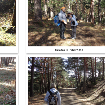
holaaaa !!! rulas y ana