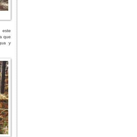
a este
a que
gua y