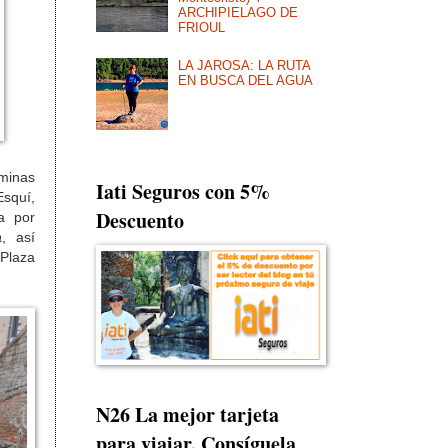
ARCHIPIELAGO DE
FRIOUL
LA JAROSA: LA RUTA
EN BUSCA DEL AGUA
aminas
Iati Seguros con 5%
Esquí,
Descuento
ta por
a
, así
Plaza
N26 La mejor tarjeta
para viajar. Consíguela