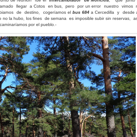
punto de reunión fue el
Intercambiador de Moncloa
, que junto 
amado llegar a Cotos en bus, pero por un error nuestro vimos m
ambiamos de destino, cogeríamos el
bus 684
a Cercedilla y desde a
o no la hubo, los fines de semana es imposible subir sin reservas, a
 caminaríamos por el pueblo.-