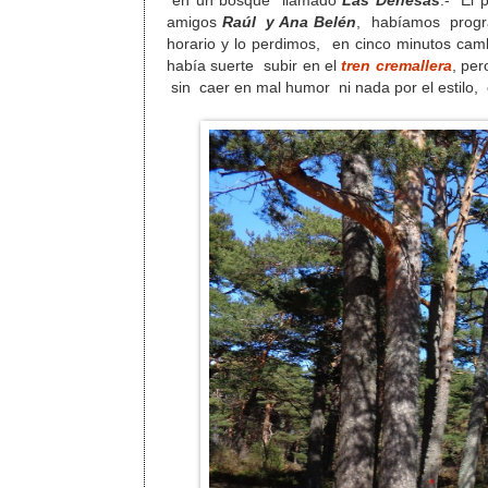
en un bosque llamado
Las Dehesas
.- El 
amigos
Raúl y Ana Belén
, habíamos progr
horario y lo perdimos, en cinco minutos c
había suerte subir en el
tren cremallera
, per
sin caer en mal humor ni nada por el estilo,