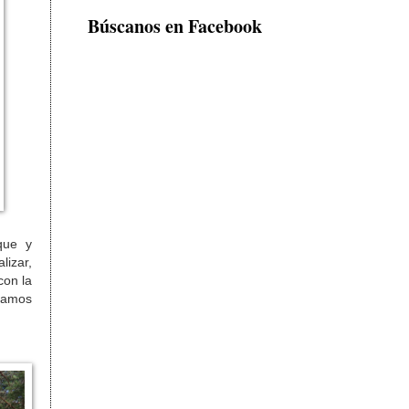
Búscanos en Facebook
sque y
lizar,
con la
ábamos