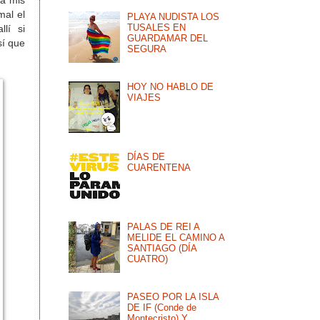
a mis
al el
PLAYA NUDISTA LOS
TUSALES EN
llí si
GUARDAMAR DEL
sí que
SEGURA
HOY NO HABLO DE
VIAJES
DÍAS DE
CUARENTENA
PALAS DE REI A
MELIDE EL CAMINO A
SANTIAGO (DÍA
CUATRO)
PASEO POR LA ISLA
DE IF (Conde de
Montecristo) Y