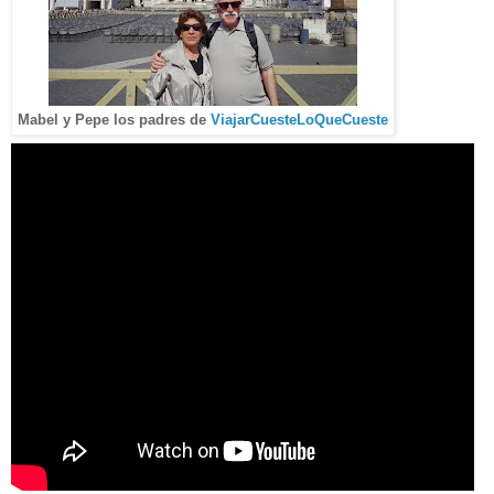
Mabel y Pepe los padres de
ViajarCuesteLoQueCueste