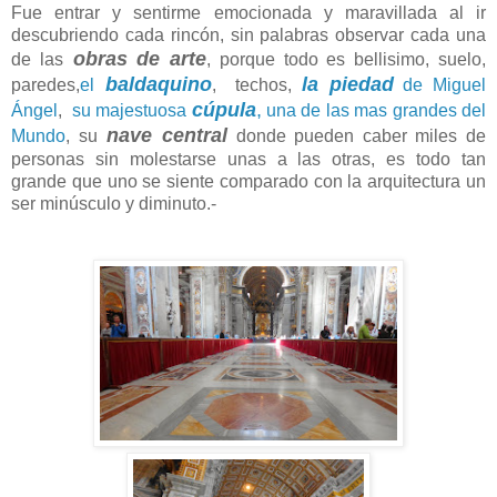
Fue entrar y sentirme emocionada y maravillada al ir
descubriendo cada rincón, sin palabras observar cada una
obras de arte
de las
, porque todo es bellisimo, suelo,
baldaquino
la piedad
paredes,
el
, techos,
de Miguel
cúpula
,
Ángel
,
su majestuosa
una de las mas grandes del
nave central
Mundo
, su
donde pueden caber miles de
personas sin molestarse unas a las otras, es todo tan
grande que uno se siente comparado con la arquitectura un
ser minúsculo y diminuto.-