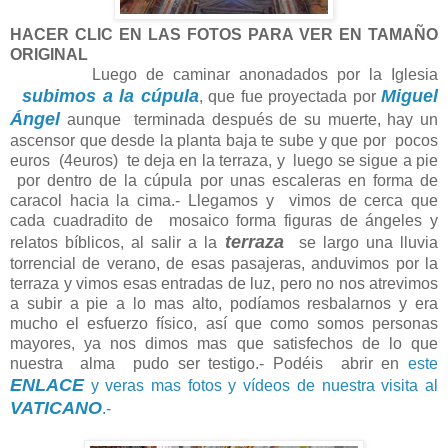
HACER CLIC EN LAS FOTOS PARA VER EN TAMAÑO
ORIGINAL
Luego de caminar anonadados por la Iglesia
subimos a la cúpula
Miguel
,
que fue proyectada por
Ángel
aunque terminada después de su muerte,
hay un
ascensor que desde la planta baja te sube y que por pocos
euros (4euros) te deja en la terraza, y luego se sigue a pie
por dentro de la cúpula por unas escaleras en forma de
caracol hacia la cima
.- Llegamos y vimos de cerca que
cada cuadradito de mosaico forma figuras de ángeles y
terraza
relatos bíblicos, al salir a la
se largo una lluvia
torrencial de verano, de esas pasajeras, anduvimos por la
terraza y vimos esas entradas de luz, pero no nos atrevimos
a subir a pie a lo mas alto, podíamos resbalarnos y era
mucho el esfuerzo físico, así que como somos personas
mayores, ya nos dimos mas que satisfechos de lo que
nuestra alma pudo ser testigo.- Podéis abrir en
este
ENLACE
y veras mas fotos y vídeos de nuestra visita al
VATICANO
.-